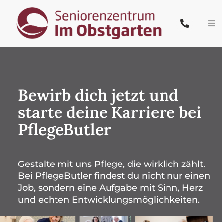
Zum
Inhalt
Tog
springen
Nav
Start
Team
Bewirb dich jetzt und
starte deine Karriere bei
Pflege & Wohnen
PflegeButler
Leistungen
Gestalte mit uns Pflege, die wirklich zählt.
Karriere
Bei PflegeButler findest du nicht nur einen
Job, sondern eine Aufgabe mit Sinn, Herz
Kontakt
und echten Entwicklungsmöglichkeiten.
PflegeButler.de